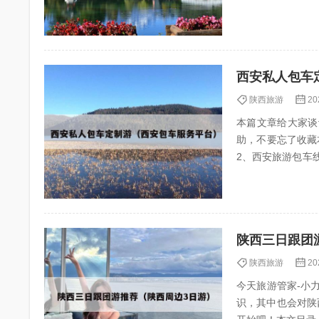
3、华...
西安私人包车
陕西旅游
20
本篇文章给大家谈
助，不要忘了收藏
2、西安旅游包车线路这样走 3、西安一日游包车接送 4、西安
塔多少钱合理?...
陕西三日跟团
陕西旅游
20
今天旅游管家-小力（
识，其中也会对陕