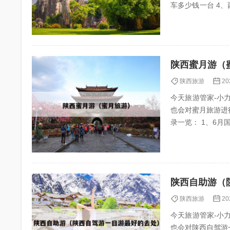
车多少钱一台 4、西安旅游包车线路这样走 5、西安旅游3天玩遍大景点一个落下 6、来西安旅游推荐
几条合...
陕西蜜月游（
陕西旅游
20
今天旅游管家-小力（
也会对蜜月旅游进
录一览： 1、6月国内度
进行蜜...
陕西自助游（
陕西旅游
20
今天旅游管家-小力（
也会对陕西自驾游