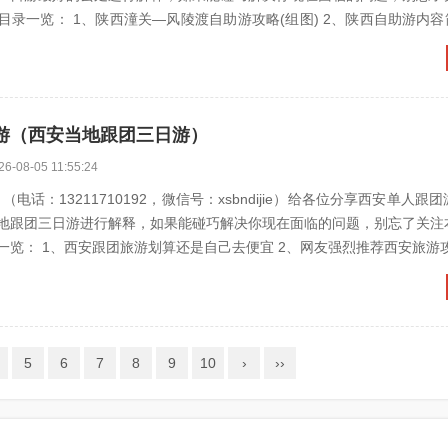
： 1、陕西潼关—风陵渡自助游攻略(组图) 2、陕西自助游内容简介 3、陕
游（西安当地跟团三日游）
26-08-05 11:55:24
电话：13211710192，微信号：xsbndijie）给各位分享西安单人跟
地跟团三日游进行解释，如果能碰巧解决你现在面临的问题，别忘了关注
西安跟团旅游划算还是自己去便宜 2、网友强烈推荐西安旅游攻略,本人亲
5
6
7
8
9
10
›
››