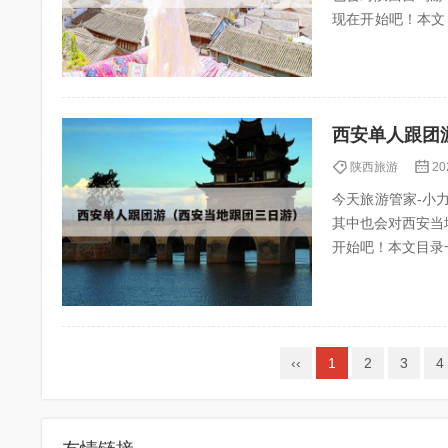
现在开始吧！本文目录一览
西旅...
西安单人跟团
陕西旅游
20
今天旅游管家-小力（
其中也会对西安当
开始吧！本文目录一览： 1、
身经历...
‹‹
1
2
3
4