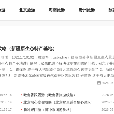
旅游
北京旅游
海南旅游
贵州旅游
陕
攻略（新疆原生态特产基地）
话：13211710192，微信号：xsbndijie）给各位分享新疆原生态
原生态特产基地进行解释，如果能碰巧解决你现在面临的问题，别忘了关
 1、谁懂啊,终于有人把新疆伊犁8大草原怎么选讲明白了 2、新疆有哪些如同
于有人把新疆伊犁8大
..
2026-05-
吐鲁番跟团游（吐鲁番旅游线路）
19:55:16
2026-05-
北京散心度假攻略（北京哪里适合散心游玩）
09:55:14
2026-05-
腾冲跟团游（腾冲跟团游价格）
01:55:17
2026-05-