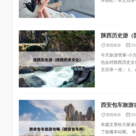
开始吧！本文目录一览： 1、陕西省
得推荐?...
陕西历史游（
陕西旅游
20
今天旅游管家-小力（
也会对陕西历史文
文目录一览： 1、山
推荐2...
西安包车旅游
陕西旅游
20
本篇文章给大家谈
了收藏本站喔。 本文目录一览：