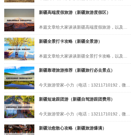
新疆高端度假旅游（新疆旅游度假区）
本篇文章给大家谈谈新疆高端度假旅游，以及新疆旅游度假区对应的知识点，希望对各位有所帮助，不要忘了收藏本站喔。 本文目录一览： 1、新疆高价跟团旅游购物严重吗 2、新疆旅游10天纯玩报价表 3、新疆旅游高端私家团有哪些 4、新疆旅游排行榜前十名 新疆高价跟团旅游购物严重吗 1、新疆高价跟团旅游购物...
新疆全景打卡攻略（新疆全景游）
本篇文章给大家谈谈新疆全景打卡攻略，以及新疆全景游对应的知识点，希望对各位有所帮助，不要忘了收藏本站喔。 本文目录一览： 1、新疆南北环线游攻略 2、新疆北疆自驾游攻略 3、智慧旅游导览系统 新疆南北环线游攻略 新疆南北大环线的最佳路线通常以乌鲁木齐为起点，沿天山南北贯穿，串联起北疆的自然风光和南疆...
新疆靠谱旅游推荐（新疆旅行必去景点）
今天旅游管家-小力（电话：13211710192，微信号：xsbndijie）给各位分享新疆靠谱旅游推荐的知识，其中也会对新疆旅行必去景点进行解释，如果能碰巧解决你现在面临的问题，别忘了关注本站，现在开始吧！本文目录一览： 1、蒙旅国际新疆靠谱吗 2、这个3280元的新疆10天9晚品质旅游团靠谱吗 3...
新疆短途跟团游（新疆自驾游跟团费用）
今天旅游管家-小力（电话：13211710192，微信号：xsbndijie）给各位分享新疆短途跟团游的知识，其中也会对新疆自驾游跟团费用进行解释，如果能碰巧解决你现在面临的问题，别忘了关注本站，现在开始吧！本文目录一览： 1、跟旅游团去新疆游玩一般线路图 2、新疆跟团已回,我的真实体验 3、新疆跟团...
新疆治愈散心攻略（新疆旅游爆满）