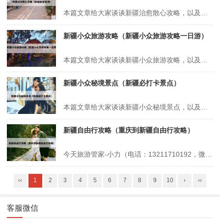
本篇文章给大家谈谈新疆治愈散心攻略，以及新疆旅游爆满对应的知识点，希望对各位有所帮助，不要忘了收藏本站喔。 本文目录一览： 1、克拉玛依河景区有哪些适合一个人散心的景点? 2、想要去石河子来一场散心之旅,怎么玩比较好? 3、散心最舒服的10个地方 4、乌鲁木齐天山公园有哪些适合一个人散心的景点?...
新疆小众旅游攻略（新疆小众旅游攻略一日游）
本篇文章给大家谈谈新疆小众旅游攻略，以及新疆小众旅游攻略一日游对应的知识点，希望对各位有所帮助，不要忘了收藏本站喔。 本文目录一览： 1、新疆旅游攻略7-8月份去比较好 2、8月新疆自驾游不完全攻略 3、新疆旅游攻略,新疆旅行全指南,看完立马想出发! 新疆旅游攻略7-8月份去比较好 必去目的地伊犁河...
新疆小众秘境景点（新疆必打卡景点）
本篇文章给大家谈谈新疆小众秘境景点，以及新疆必打卡景点对应的知识点，希望对各位有所帮助，不要忘了收藏本站喔。 本文目录一览： 1、探秘北疆绮梦:伊犁环线七日绮丽之旅 2、新疆昭苏有处秘境湖泊颜值高,跟我自驾云游,旅行时不再错过 3、南疆主要有哪些景点 4、新疆旅游|夏塔古道|未曾谋面的小众秘境...
新疆自由行攻略（重庆到新疆自由行攻略）
今天旅游管家-小力（电话：13211710192，微信号：xsbndijie）给各位分享新疆自由行攻略的知识，其中也会对重庆到新疆自由行攻略进行解释，如果能碰巧解决你现在面临的问题，别忘了关注本站，现在开始吧！本文目录一览： 1、新疆自由行推荐,详细行程安排 2、新疆自由行旅行攻略,去新疆自由行多少钱,看...
‹‹
1
2
3
4
5
6
7
8
9
10
›
››
客服微信