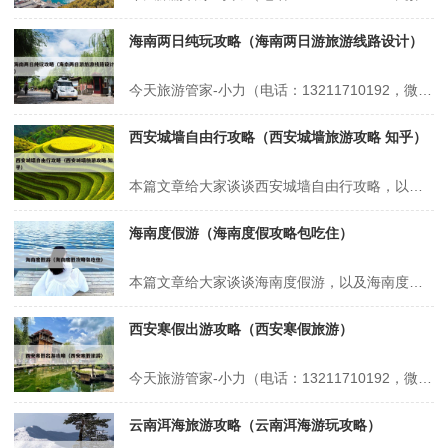
海南两日纯玩攻略（海南两日游旅游线路设计）
今天旅游管家-小力（电话：13211710192，微信号：xsbndijie）给各位分享海南两日纯玩攻略的知识，其中也会对海南两日游旅游线路设计进行解释，如果能碰巧解决你现在面临的问题，别忘了关注本站，现在开始吧！本文目录一览： 1、假期去三亚游玩的攻略 2、旅游规划多少钱 3、求三亚游玩的行程和攻略...
西安城墙自由行攻略（西安城墙旅游攻略 知乎）
本篇文章给大家谈谈西安城墙自由行攻略，以及西安城墙旅游攻略 知乎对应的知识点，希望对各位有所帮助，不要忘了收藏本站喔。 本文目录一览： 1、西安自由行攻略最详细 2、自驾游西安旅游必去景点推荐,自驾游西安攻略旅游自由行5天 3、去西安自由行旅游攻略 西安自由行攻略最详细 1、Day 1：历史轴线初探...
海南度假游（海南度假攻略包吃住）
本篇文章给大家谈谈海南度假游，以及海南度假攻略包吃住对应的知识点，希望对各位有所帮助，不要忘了收藏本站喔。 本文目录一览： 1、海南旅游十大必去景区 2、海南的旅游景点介绍 3、海南最出名三个景点 海南旅游十大必去景区 大小洞天：位于三亚市以西40公里，始创于南宋，是海南省历史最悠久的风景名胜，我国...
西安寒假出游攻略（西安寒假旅游）
今天旅游管家-小力（电话：13211710192，微信号：xsbndijie）给各位分享西安寒假出游攻略的知识，其中也会对西安寒假旅游进行解释，如果能碰巧解决你现在面临的问题，别忘了关注本站，现在开始吧！本文目录一览： 1、西安旅游吃喝玩乐路线全安排,非常实用的避坑指南 2、西安出发自驾四日游旅游攻略...
云南洱海旅游攻略（云南洱海游玩攻略）