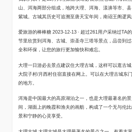
山、洱海两部分组成，地跨大理、洱海、漾濞等市、县，
紫城。古城其历史可追溯至唐天宝年间，南诏王阁逻凤
爱旅游的棒棒糖 2023-12-13 · 超过261用户采
节里欣赏到洱海、古城、崇圣寺三塔等景点，品尝到过
全和环保，让您的旅行更加愉快和难忘。
大理一日游必去景点建议住大理古城，这样可以逛古城，
大院子村/月西村住宿直接在网上。可以在大理古城东门
的地方。
洱海是中国最大的高原湖泊之一，也是大理最著名的景
间，湖面上的晚霞和渔夫的画舫，构成了一个无与伦比
景和宁静的心灵享受。
大理古城 大理古城是大理最著名的景点之一，有着丰