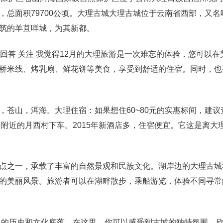
总面积79700公顷。大理古城大理古城位于云南省西部，又名
筑的羊苴咩城，为其新都。
纳过TA的回答 关注 我觉得12月的大理旅游是一次难忘的体验，您可以
桥米线、烤乳扇、鲜花饼等美食，享受到舒适的住宿。同时，也
苍山，洱海。大理住宿：如果想住60~80元的实惠标间，建议
附近的月西村下车。2015年新酒店多，住宿便宜。它这是离大
点之一，承载了丰富的自然景观和民族文化。湖岸边的大理古城
的美丽风景。旅游者可以在湖畔散步，乘船游览，体验不同寻常
富的历史和文化底蕴。在这里，你可以感受到古城的独特氛围，