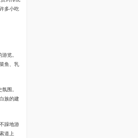
许多小吃
的游览。
菜鱼、乳
史氛围。
白族的建
急不躁地游
索道上