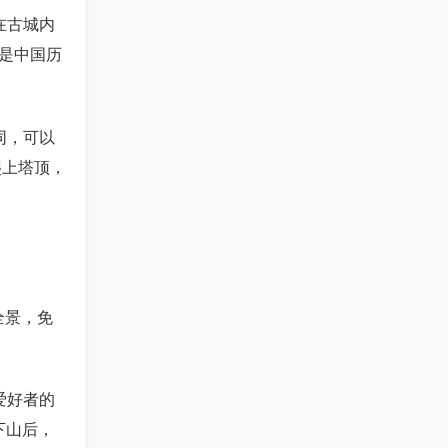
在古城内
是中国历
同，可以
爬上塔顶，
全景，免
爱好者的
下山后，