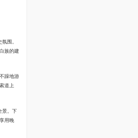
史氛围。
白族的建
急不躁地游
索道上
全景。下
享用晚