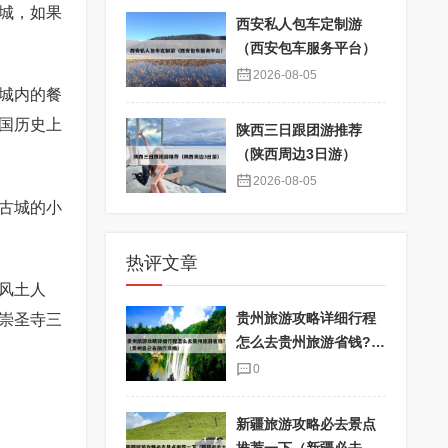
城，如果
西安私人包车定制游
（西安包车服务平台）
2026-08-05
城内的餐
国历史上
陕西三日跟团游推荐
（陕西周边3日游）
2026-08-05
古城的小
热评文章
风土人
贵州旅游攻略详细行程
崇圣寺三
怎么去贵州旅游省钱?
（贵州自己去旅行攻
0
略）
新疆旅游攻略必去景点