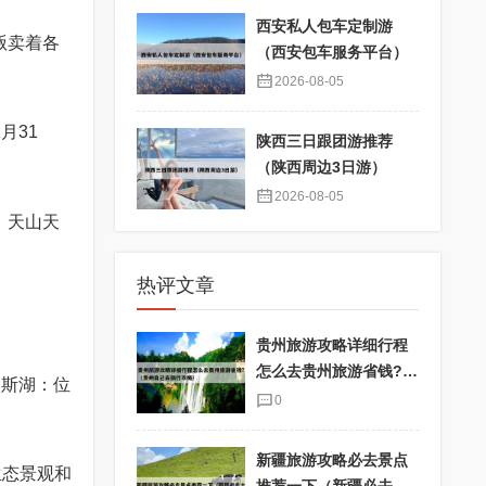
西安私人包车定制游
贩卖着各
（西安包车服务平台）
2026-08-05
月31
陕西三日跟团游推荐
（陕西周边3日游）
2026-08-05
。天山天
热评文章
贵州旅游攻略详细行程
怎么去贵州旅游省钱?
纳斯湖：位
（贵州自己去旅行攻
0
略）
新疆旅游攻略必去景点
生态景观和