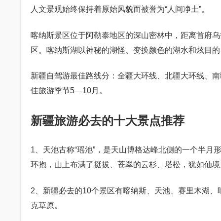
人文景观始终保持着原始风貌而被誉为“人间净土”。
喀纳斯景区位于阿勒泰地区的深山密林中，距离首府乌
区。喀纳斯湖以神秘的湖怪、变换颜色的湖水和炫目的
新疆自驾游最佳路线分：全疆大环线、北疆大环线、南
佳旅游季节5—10月。
新疆旅游必去的十大景点推荐
1、天池古称“瑶池”，是天山博格达峰北侧的一个半
环抱，山上布满了挺拔、苍翠的云杉、塔松，犹如仙境
2、新疆必去的10个景区有喀纳斯、天池、赛里木湖
克草原。