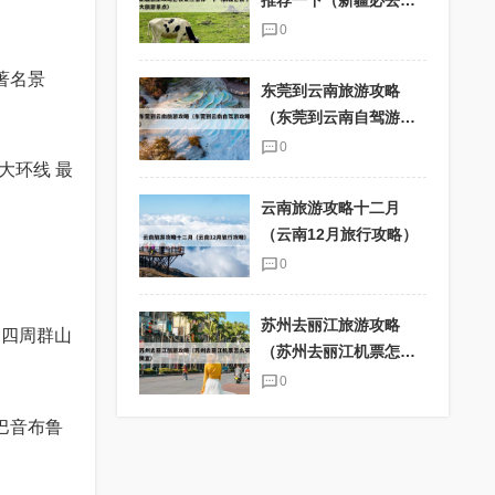
推荐一下（新疆必去十
大旅游景点）
0
著名景
东莞到云南旅游攻略
（东莞到云南自驾游攻
略）
0
大环线 最
云南旅游攻略十二月
（云南12月旅行攻略）
0
苏州去丽江旅游攻略
，四周群山
（苏州去丽江机票怎么
买便宜）
0
巴音布鲁