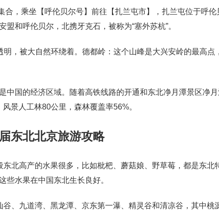
车站集合，乘坐【呼伦贝尔号】前往【扎兰屯市】，扎兰屯位于呼伦
安盟和呼伦贝尔，北携牙克石，被称为“塞外苏杭”。
澈透明，被大自然环绕着。德都岭：这个山峰是大兴安岭的最高点
是中国的经济区域。随着高铁线路的开通和东北净月潭景区净月
，风景人工林80公里，森林覆盖率56%。
届东北北京旅游攻略
般东北高产的水果很多，比如枇杷、蘑菇娘、野草莓，都是东北
这些水果在中国东北生长良好。
仙谷、九道湾、黑龙潭、京东第一瀑、精灵谷和清凉谷，其中桃