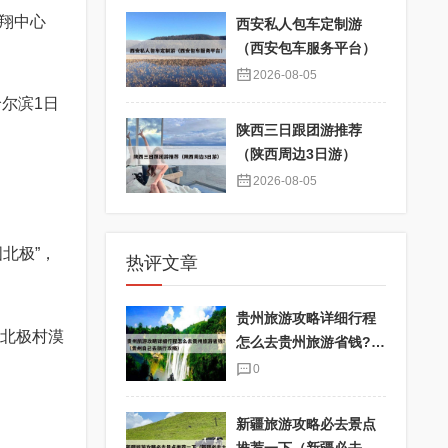
翔中心
西安私人包车定制游
（西安包车服务平台）
2026-08-05
尔滨1日
陕西三日跟团游推荐
（陕西周边3日游）
2026-08-05
北极”，
热评文章
贵州旅游攻略详细行程
村北极村漠
怎么去贵州旅游省钱?
（贵州自己去旅行攻
0
略）
新疆旅游攻略必去景点