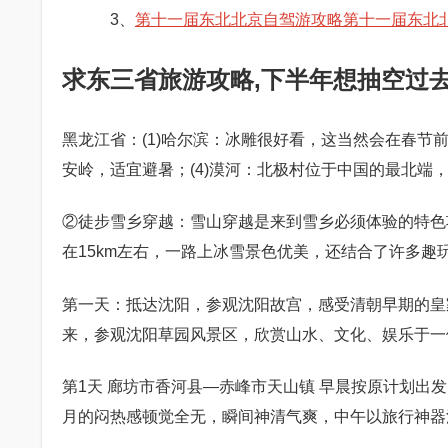
3、
第十一届东北北京自驾游攻略第十一届东北
求东三省旅游攻略,下半年想抽空过
黑龙江省：(1)哈尔滨：冰雕很好看，这当然会在春节前
安岭，适宜避暑；(4)漠河：北极村位于中国的最北端
②徒步雪乡穿越：雪山穿越是来到雪乡必须体验的特色
在15km左右，一路上冰雪景色优美，还结合了许多趣
第一天：抵达沈阳，参观沈阳故宫，感受清朝早期的皇
来，参观沈阳草园风景区，欣赏山水、文化、娱乐于一
第1天 廊坊市香河县—赤峰市天山镇 早晨按原计划出
月的闷热感顿觉全无，瞬间神清气爽，中午以旅行神器