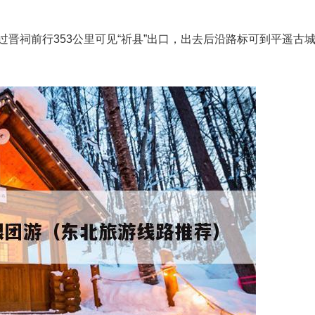
，过晋祠前行353公里可见“祈县”出口，出去后沿路标可到平遥古