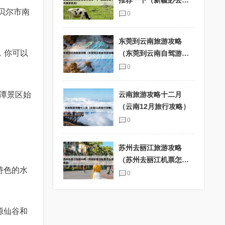
推荐一下（新疆必去十
贝尔市南
大旅游景点）
0
东莞到云南旅游攻略
，你可以
（东莞到云南自驾游攻
略）
0
潭景区始
云南旅游攻略十二月
（云南12月旅行攻略）
0
苏州去丽江旅游攻略
（苏州去丽江机票怎么
特色的水
买便宜）
0
源仙谷和