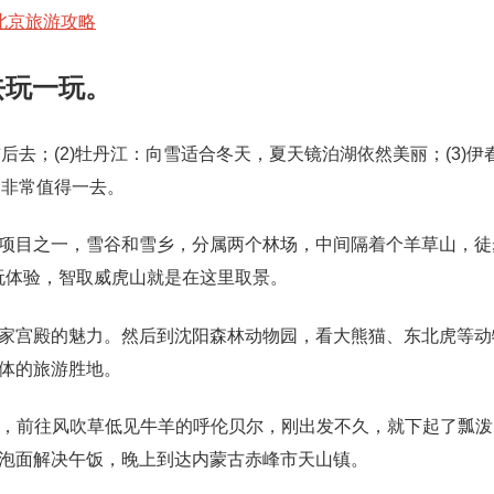
北京旅游攻略
去玩一玩。
后去；(2)牡丹江：向雪适合冬天，夏天镜泊湖依然美丽；(3)伊
，非常值得一去。
项目之一，雪谷和雪乡，分属两个林场，中间隔着个羊草山，徒
玩体验，智取威虎山就是在这里取景。
家宫殿的魅力。然后到沈阳森林动物园，看大熊猫、东北虎等动
体的旅游胜地。
发，前往风吹草低见牛羊的呼伦贝尔，刚出发不久，就下起了瓢泼
泡面解决午饭，晚上到达内蒙古赤峰市天山镇。