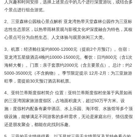
人兴趣和时间安排，选择上述景点中的几个进行深度游玩，或结合多
个景点进行组合游览。
2、三亚森林公园核心景点解析 亚龙湾热带天堂森林公园作为三亚标
志性生态景区，以热带雨林景观与影视文化IP深度融合为特色，其核
心景点可分为自然生态、人文体验与观景休闲三大类。
3、机票：经济舱往返约8000-12000元（提前2个月预订）。住宿：
亚龙湾五星级酒店4晚约10000-15000元。餐饮：日均800元（含1次
海鲜大餐）。门票：亲子套票约2000元（含主要景点）。总计：约2
5000-35000元（不含购物）。季节限定提示 12月-2月：为三亚旅游
旺季，需提前30天预订酒店和机票。
4、亚特兰蒂斯度假村简介 位置：亚特兰蒂斯度假村坐落于风景如画
的三亚湾国家旅游度假区，占地面积庞大，超过50万平方米。设
施：度假村内配备有豪华酒店、水上乐园、海洋馆、水族馆等多个顶
级设施，能够满足不同游客的多样需求，无论是家庭出行、情侣度假
还是朋友聚会，都能在此找到乐趣。
5、三亚的千古情值得看。以下是对三亚千古情景区及其特色看点的