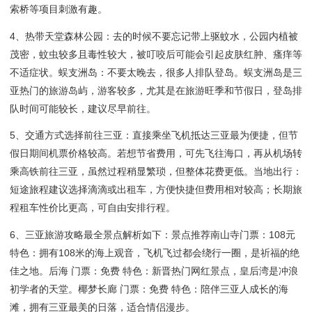
索桥等项目刺激有趣。
4、热带天堂森林公园：去的时候不要忘记带上驱蚊水，公园内植被
茂密，蚊虫较多且毒性较大，被叮咬后可能会引起皮肤红肿、瘙痒等
不适症状。蜈支洲岛：不要太晚去，很多人排队登岛。蜈支洲岛是三
亚热门的旅游岛屿，游客较多，尤其是在旅游旺季和节假日，登岛排
队时间可能较长，建议尽早前往。
5、交通方式选择前往三亚：直接乘坐飞机抵达三亚最为便捷，但节
假日期间机票价格较高。若想节省费用，可先飞往海口，再从机场转
乘高铁前往三亚，虽然过程稍显繁琐，但整体花费更低。当地出行：
短途旅程建议选择滴滴或出租车，方便快捷但费用相对较高；长期旅
程租车性价比更高，可自由安排行程。
6、三亚旅游攻略最全景点解析如下：景点推荐南山寺门票：108元
特色：拥有108米的海上观音，飞机飞过都会绕行一圈，是祈福的绝
佳之地。后海 门票：免费 特色：新晋热门网红景点，皇后湾是冲浪
初学者的天堂。椰梦长廊 门票：免费 特色：陪伴三亚人成长的海
滩，拥有三亚最美的日落，适合情侣漫步。