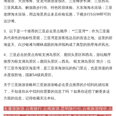
海观音、天涯海角、亚龙湾旅游度假区、三亚椰梦长廊、三亚西岛、
三亚凤凰岛、解放路步行街、特色民宿体验。大东海海水浴场：三亚
老牌海水浴场，周边海景房众多且价格实惠，下楼步行5分钟即可到
达沙滩。
3、以下是一个推荐的三亚必去景点顺序： **三亚湾**：作为三亚最
具代表性的地标性景观，三亚湾是游客抵达后的首选之地。这里的碧
海蓝天、白沙银滩与椰林成荫的海岸线构成了典型的热带海岸风光。
4、三亚必去的景点有蜈支洲岛景区、鹿回头景区和西岛，游玩顺序
推荐为蜈支洲岛景区→鹿回头景区→西岛。 蜈支洲岛景区 简介：位
于三亚市海棠区海棠湾，是三亚亲海游玩的热门景点，也是浪漫的潜
水度假胜地，国家5A级风景区。
关于三亚旅游攻略和三亚旅游攻略必去景点推荐的介绍到此就结束
了，不知道你从中找到你需要的信息了吗 ？如果你还想了解更多这
方面的信息，记得收藏关注本站。
去遨游旅游,云南旅行,云南旅游,昆明旅行社,云南旅游报价,云