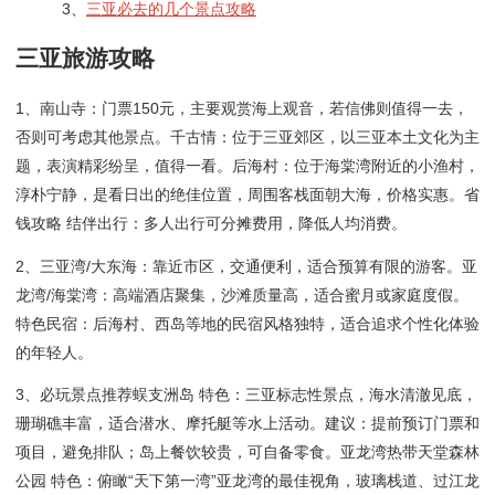
3、
三亚必去的几个景点攻略
三亚旅游攻略
1、南山寺：门票150元，主要观赏海上观音，若信佛则值得一去，
否则可考虑其他景点。千古情：位于三亚郊区，以三亚本土文化为主
题，表演精彩纷呈，值得一看。后海村：位于海棠湾附近的小渔村，
淳朴宁静，是看日出的绝佳位置，周围客栈面朝大海，价格实惠。省
钱攻略 结伴出行：多人出行可分摊费用，降低人均消费。
2、三亚湾/大东海：靠近市区，交通便利，适合预算有限的游客。亚
龙湾/海棠湾：高端酒店聚集，沙滩质量高，适合蜜月或家庭度假。
特色民宿：后海村、西岛等地的民宿风格独特，适合追求个性化体验
的年轻人。
3、必玩景点推荐蜈支洲岛 特色：三亚标志性景点，海水清澈见底，
珊瑚礁丰富，适合潜水、摩托艇等水上活动。建议：提前预订门票和
项目，避免排队；岛上餐饮较贵，可自备零食。亚龙湾热带天堂森林
公园 特色：俯瞰“天下第一湾”亚龙湾的最佳视角，玻璃栈道、过江龙