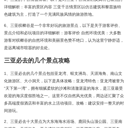
详细解析：丰富的景区内容 三亚千古情景区以仿古建筑和黎苗族特
色建筑为主，打造了一个充满民族风情的旅游胜地。
6、三亚槟榔谷是一个非常好玩的旅游景点，以下是关于游客评价、
景点介绍和必玩项目的详细解析：游客评价 自然环境优美：大多数
游客对槟榔谷的自然环境和美丽景色赞不绝口，认为这里宁静舒适，
是远离城市喧嚣的好去处。
三亚必去的几个景点攻略
1、三亚必去的几个景点包括亚龙湾、蜈支洲岛、天涯海角、南山文
化旅游区、大小洞天，以下是具体攻略：亚龙湾特色：亚龙湾被誉为
“天下第一湾”，拥有细腻柔软的沙滩和清澈湛蓝的海水，是三亚最受
欢迎的海滨度假胜地之一。这里不仅自然风光优美，周边还汇聚了众
多高端度假酒店和丰富的水上活动项目。攻略：建议安排一整天的时
间游玩。
2、三亚必去十大景点为大东海海水浴场、鹿回头山顶公园、三亚南