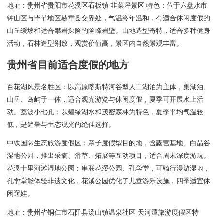
地址：贵州省贵阳市花溪区石板镇 韭菜坪景区 特色：位于六盘水市
钟山区与毕节地区赫章县交界处，气温终年温和，有适合休闲度假的
山丘缓坡和适合攀岩探险的险峰岩壁。山地造型奇特，适合多种健身
活动，石林造型别致，观赏价值高，景区内自然景观丰富。
贵州省目前适合度假的地方
百花湖风景名胜区：以高原喀斯特河谷型人工湖泊为主体，集湖泊、
山岳、岛屿于一体，适合观光游览与休闲度假，夏季可开展水上活
动。荔波小七孔：以碧绿湖水和茂密森林为特色，夏季平均气温较
低，是避暑与生态观光的绝佳选择。
中铁国际生态旅游度假区：亲子度假型目的地，含露营基地、白晶谷
湿地公园，推出采摘、滑草、拓展等互动项目，适合周末深度游玩。
花溪十里河滩湿地公园：串联花溪公园、孔学堂，可骑行漫游湿地，
孔学堂能体验非遗文化，花溪公园优化了儿童游乐设施，四季适宜休
闲遛娃。
地址：贵州省铜仁市石阡县汤山镇温泉社区 天河潭旅游度假区特