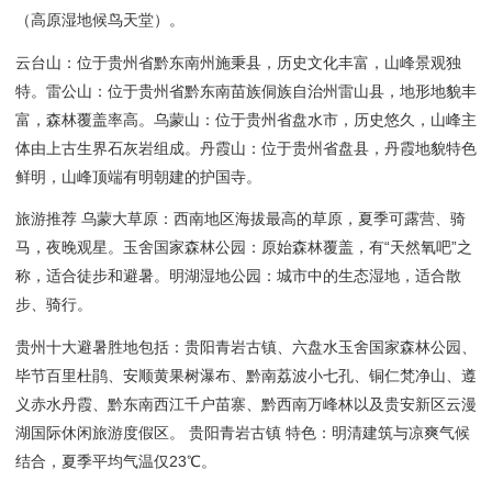
（高原湿地候鸟天堂）。
云台山：位于贵州省黔东南州施秉县，历史文化丰富，山峰景观独
特。雷公山：位于贵州省黔东南苗族侗族自治州雷山县，地形地貌丰
富，森林覆盖率高。乌蒙山：位于贵州省盘水市，历史悠久，山峰主
体由上古生界石灰岩组成。丹霞山：位于贵州省盘县，丹霞地貌特色
鲜明，山峰顶端有明朝建的护国寺。
旅游推荐 乌蒙大草原：西南地区海拔最高的草原，夏季可露营、骑
马，夜晚观星。玉舍国家森林公园：原始森林覆盖，有“天然氧吧”之
称，适合徒步和避暑。明湖湿地公园：城市中的生态湿地，适合散
步、骑行。
贵州十大避暑胜地包括：贵阳青岩古镇、六盘水玉舍国家森林公园、
毕节百里杜鹃、安顺黄果树瀑布、黔南荔波小七孔、铜仁梵净山、遵
义赤水丹霞、黔东南西江千户苗寨、黔西南万峰林以及贵安新区云漫
湖国际休闲旅游度假区。 贵阳青岩古镇 特色：明清建筑与凉爽气候
结合，夏季平均气温仅23℃。