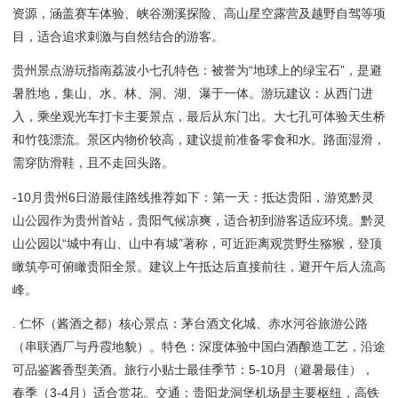
资源，涵盖赛车体验、峡谷溯溪探险、高山星空露营及越野自驾等项
目，适合追求刺激与自然结合的游客。
贵州景点游玩指南荔波小七孔特色：被誉为“地球上的绿宝石”，是避
暑胜地，集山、水、林、洞、湖、瀑于一体。游玩建议：从西门进
入，乘坐观光车打卡主要景点，最后从东门出。大七孔可体验天生桥
和竹筏漂流。景区内物价较高，建议提前准备零食和水。路面湿滑，
需穿防滑鞋，且不走回头路。
-10月贵州6日游最佳路线推荐如下：第一天：抵达贵阳，游览黔灵
山公园作为贵州首站，贵阳气候凉爽，适合初到游客适应环境。黔灵
山公园以“城中有山、山中有城”著称，可近距离观赏野生猕猴，登顶
瞰筑亭可俯瞰贵阳全景。建议上午抵达后直接前往，避开午后人流高
峰。
. 仁怀（酱酒之都）核心景点：茅台酒文化城、赤水河谷旅游公路
（串联酒厂与丹霞地貌）。特色：深度体验中国白酒酿造工艺，沿途
可品鉴酱香型美酒。旅行小贴士最佳季节：5-10月（避暑最佳），
春季（3-4月）适合赏花。交通：贵阳龙洞堡机场是主要枢纽，高铁