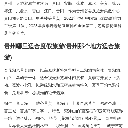
贵州十大旅游城市依次为：贵阳、安顺、荔波、赤水、兴义、镇远、
榕江、六盘水、雷山、江口。贵阳：作为贵州省会及旅游集散中心，
贵阳凭借黔灵山、甲秀楼等景点，2022年位列中国城市旅游影响力
百强第11位，2023年夏季养老适宜度排名全国第二，游客接待量稳
居全省首位。
贵州哪里适合度假旅游(贵州那个地方适合旅
游)
百花湖风景名胜区：以高原喀斯特河谷型人工湖泊为主体，集湖泊、
山岳、岛屿于一体，适合观光游览与休闲度假，夏季可开展水上活
动。荔波小七孔：以碧绿湖水和茂密森林为特色，夏季平均气温较
低，是避暑与生态观光的绝佳选择。
铜仁（梵天净土）核心景点：梵净山（世界自然遗产，佛教圣地）、
苗王城（苗族军事古寨）。特色：梵净山的“蘑菇石”和云海奇观堪称
一绝，适合徒步与朝圣。 毕节（花海与溶洞）核心景点：百里杜鹃
（世界最大天然杜鹃林带）、织金洞（“中国溶洞之王”）、威宁草海