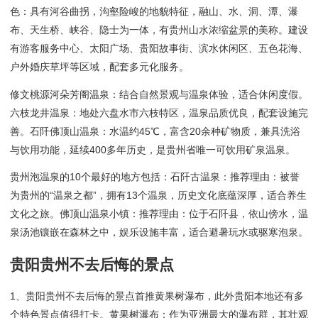
色：具有河谷曲拐，沟壑险峻的地貌特征，融山、水、洞、潭、瀑
布、天生桥、峡谷、隐士为一体，有贵州山水浓缩盆景的美称。建设
有游客服务中心、太阳广场、贵阳故事街、滨水休闲区、五色花海、
户外婚庆草坪等区域，配套多元化服务。
修文桃源河朵芳阁温泉：结合自然景观与温泉体验，适合休闲度假。
六枝龙井温泉：地处六盘水市六枝特区，温泉品质优良，配套设施完
善。石阡佛顶山温泉：水温约45℃，富含20余种矿物质，兼具洗浴
与饮用功能，延续400多年历史，是贵州省唯一可饮用矿泉温泉。
贵州泡温泉的10个最好的地方包括：石阡古温泉：推荐理由：被誉
为贵州的“温泉之都”，拥有13个温泉，历史文化底蕴深厚，适合养生
文化之旅。佛顶山温泉小镇：推荐理由：位于石阡县，依山傍水，温
泉汤池镶嵌在森林之中，娱乐设施丰富，适合避暑玩水或驱寒泡泉。
贵阳贵州不去后悔的景点
1、贵阳贵州不去后悔的景点首推黄果树瀑布，此外贵阳本地还有多
个特色景点值得打卡。黄果树瀑布：作为亚洲最大的瀑布群，其壮观