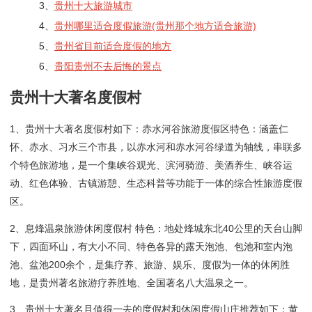
3、
贵州十大旅游城市
4、
贵州哪里适合度假旅游(贵州那个地方适合旅游)
5、
贵州省目前适合度假的地方
6、
贵阳贵州不去后悔的景点
贵州十大著名度假村
1、贵州十大著名度假村如下：赤水河谷旅游度假区特色：涵盖仁
怀、赤水、习水三个市县，以赤水河和赤水河谷绿道为轴线，串联多
个特色旅游地，是一个集峡谷观光、滨河骑游、美酒养生、峡谷运
动、红色体验、古镇游憩、生态科普等功能于一体的综合性旅游度假
区。
2、息烽温泉旅游休闲度假村 特色：地处烽城东北40公里的天台山脚
下，四面环山，有大小不同、特色各异的露天泡池、包池和室内泡
池、盆池200余个，是集疗养、旅游、娱乐、度假为一体的休闲胜
地，是贵州著名旅游疗养胜地、全国著名八大温泉之一。
3、贵州十大著名且值得一去的度假村和休闲度假山庄推荐如下：黄