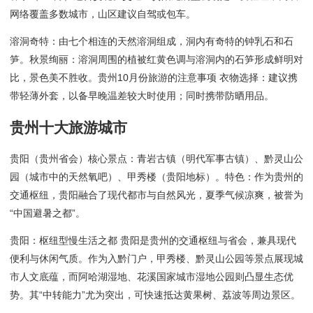
网络覆盖多数城市，山区建议自驾或包车。
溶洞奇特：由七个相连的天然溶洞组成，洞内有奇特的钟乳石和石
笋。秋景绚丽：溶洞周围的植被红黄色调与溶洞内的石笋形成鲜明对
比，景色美不胜收。贵州10月份旅游的注意事项 衣物选择：建议携
带轻薄外套，以备早晚温差较大时使用；同时携带防晒用品。
贵州十大旅游城市
贵阳（贵州省会）核心景点：青岩古镇（明代军事古镇）、黔灵山公
园（城市中的天然氧吧）、甲秀楼（贵阳地标）。特色：作为贵州的
交通枢纽，贵阳融合了现代都市与自然风光，夏季气候凉爽，被誉为
“中国避暑之都”。
贵阳：枢纽型慢生活之都 贵阳是贵州的交通枢纽与省会，兼具现代
便利与休闲气质。作为入黔门户，甲秀楼、黔灵山公园等景点展现城
市人文底蕴，而阿哈湖湿地、花溪国家城市湿地公园则凸显生态优
势。其“中转能力”尤为突出，可快速抵达黄果树、荔波等周边景区。