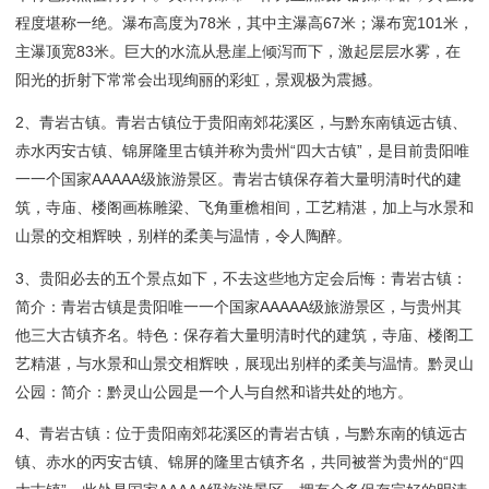
程度堪称一绝。瀑布高度为78米，其中主瀑高67米；瀑布宽101米，
主瀑顶宽83米。巨大的水流从悬崖上倾泻而下，激起层层水雾，在
阳光的折射下常常会出现绚丽的彩虹，景观极为震撼。
2、青岩古镇。青岩古镇位于贵阳南郊花溪区，与黔东南镇远古镇、
赤水丙安古镇、锦屏隆里古镇并称为贵州“四大古镇”，是目前贵阳唯
一一个国家AAAAA级旅游景区。青岩古镇保存着大量明清时代的建
筑，寺庙、楼阁画栋雕梁、飞角重檐相间，工艺精湛，加上与水景和
山景的交相辉映，别样的柔美与温情，令人陶醉。
3、贵阳必去的五个景点如下，不去这些地方定会后悔：青岩古镇：
简介：青岩古镇是贵阳唯一一个国家AAAAA级旅游景区，与贵州其
他三大古镇齐名。特色：保存着大量明清时代的建筑，寺庙、楼阁工
艺精湛，与水景和山景交相辉映，展现出别样的柔美与温情。黔灵山
公园：简介：黔灵山公园是一个人与自然和谐共处的地方。
4、青岩古镇：位于贵阳南郊花溪区的青岩古镇，与黔东南的镇远古
镇、赤水的丙安古镇、锦屏的隆里古镇齐名，共同被誉为贵州的“四