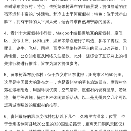
果树瀑布度假村：特色：依托黄果树瀑布的壮丽景观，提供舒适的住
宿环境和丰富的户外活动。梵净山太平河度假村：特色：位于梵净山
脚下，拥有宁静的太平河风光，适合寻求自然与宁静的游客。
4、贵州十大度假村排行榜，Maigoo小编根据地区的度假村、度假
区、度假山庄、休闲山庄、温泉等景点进行了精选。参考了携程、去
哪儿、途牛、飞猪、同程、百度等网络旅游平台的景点口碑评价、门
票销量、公众知名度及网络关注指数。此外，还综合了互联网上的相
关排行榜进行推荐，旨在为游客提供参考。
5、黄果树瀑布度假村：位于兴义市区东北部，距离市区约50公里。
这里是中国最大的瀑布之一，也是贵州省的著名旅游景点。度假村坐
落在瀑布附近，周围环境优美，空气清新。度假村内设有温泉、游泳
池、餐厅等设施，提供各种休闲娱乐活动。以上是贵州兴义几个可以
远离城市喧嚣的度假村的推荐。
6、贵州最好的温泉度假村包括以下几个：久格里吉温泉：位置：位
于贵州省剑河县城20公里的320国道公路旁，距离天门洞风景区仅1