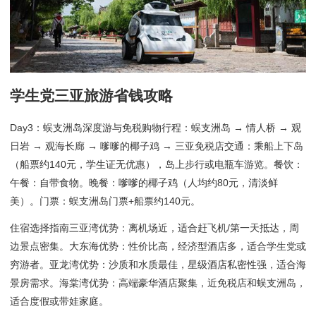
学生党三亚旅游省钱攻略
Day3：蜈支洲岛深度游与免税购物行程：蜈支洲岛 → 情人桥 → 观
日岩 → 观海长廊 → 嗲嗲的椰子鸡 → 三亚免税店交通：乘船上下岛
（船票约140元，学生证无优惠），岛上步行或电瓶车游览。餐饮：
午餐：自带食物。晚餐：嗲嗲的椰子鸡（人均约80元，清淡鲜
美）。门票：蜈支洲岛门票+船票约140元。
住宿选择指南三亚湾优势：离机场近，适合赶飞机/第一天抵达，周
边景点密集。大东海优势：性价比高，经济型酒店多，适合学生党或
穷游者。亚龙湾优势：沙质和水质最佳，星级酒店私密性强，适合海
景房需求。海棠湾优势：高端豪华酒店聚集，近免税店和蜈支洲岛，
适合度假或带娃家庭。