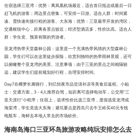
住宿选择三亚湾：优势：离凤凰机场最近，适合首日抵达或最后一日
赶飞机的游客；周边景点密集，可安排一日游。适合人群：时间紧
凑、需快速衔接行程的游客。大东海：优势：三亚最早开发的湾区，
交通枢纽中心，距离各景点较近；经济型酒店多，性价比高。适合人
群：学生党、预算有限的穷游者。
亚龙湾热带天堂森林公园：这里是一个充满热带风情的大型森林公
园，学生们可以在这里徒步探险，欣赏到独特的热带雨林景观，还可
以俯瞰整个亚龙湾的美景。注意事项：由于三亚的景点之间相隔较
远，建议学生们提前规划好行程，合理安排时间。
Day7在椰梦长廊骑行，到亿恒夜市品尝清补凉等美食后返程。小贴
士：交通方面，3 - 4人推荐自驾，短距离可选择电动车，公交用“三
亚天涯行”小程序；住宿上，追求性价比选三亚湾，度假选亚龙湾或
海棠湾，学生党选大东海；避坑要点是西岛只去牛王岭买40元专线
电瓶车，海鲜去本地人常去的市场砍价。
海南岛海口三亚环岛旅游攻略纯玩安排怎么去