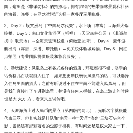
园，这里是《非诚勿扰》的拍摄地，拥有独特的热带雨林景观和壮丽
的海景。晚餐：在亚龙湾附近选择一家餐厅享用晚餐。
2、Day 2：蜈支洲岛（“中国马尔代夫”，水上项目丰富）→海鲜火锅
晚餐。Day 3：南山文化旅游区（祈福）→天堂森林公园（《非诚勿
扰II》取景地）→全海景玻璃栈道（俯瞰亚龙湾）。Day 4：豪华游
艇出海（浮潜、深潜、摩托艇）→免关税体验城购物。Day 5：网红
点拍照（专业团队提供服装和妆容服务）。
3、游玩建议：凤凰岛上有各式各样的酒店，环境都很不错，淡季的
话价格几百块就能入住了，如果想更痛快畅玩凤凰岛的话，可以选择
入住岛里面的酒店；之前有听说过不住在里面不能进入凤凰岛 ，但
是我们直接打了车进到岛里，并没有任何人拦截，在岛上游走的时候
也是大 大方 方，看来只是误传吧。
4、天涯海角上过人民币的景点（第四版的两元），光听名字就很能
代表三亚。但其实就是排队和“南天一柱”“天涯”“海角”三块石头合个
影，当然还有那颗著名的歪脖子椰树。有时间还是建议大家去一下，