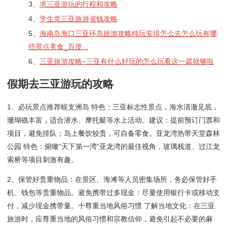
3、
求三亚游玩的行程和攻略
4、
学生党三亚旅游省钱攻略
5、
海南岛海口三亚环岛旅游攻略纯玩安排怎么去怎么玩有哪
些景点美食_百度...
6、
三亚旅游攻略~三亚有什么好玩的怎么玩看这一篇就够啦
假期去三亚游玩的攻略
1、必玩景点推荐蜈支洲岛 特色：三亚标志性景点，海水清澈见底，
珊瑚礁丰富，适合潜水、摩托艇等水上活动。建议：提前预订门票和
项目，避免排队；岛上餐饮较贵，可自备零食。亚龙湾热带天堂森林
公园 特色：俯瞰“天下第一湾”亚龙湾的最佳视角，玻璃栈道、过江龙
索桥等项目刺激有趣。
2、保管好贵重物品：在景区、海滩等人员密集场所，务必保管好手
机、钱包等贵重物品。避免携带过多现金：尽量使用银行卡或移动支
付，减少现金携带量。十尊重当地风俗习惯 了解当地文化：在三亚
旅游时，应尊重当地的风俗习惯和宗教信仰，避免引起不必要的麻