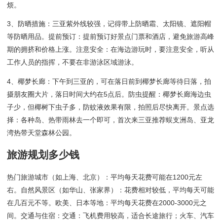
烦。
3、防晒措施：三亚紫外线较强，记得带上防晒霜、太阳镜、遮阳帽
等防晒用品。提前预订：提前预订好景点门票和酒店，避免旅游高峰
期的拥挤和价格上涨。注意安全：在海边游玩时，要注意安全，听从
工作人员的指挥，不要在非游泳区域游泳。
4、椰梦长廊：下午到三亚的，可在落日前到椰梦长廊等待日落，拍
摄朋友圈大片，落日时间大约在5点后。防虫提醒：椰梦长廊海边虫
子少，但椰树下虫子多，防蚊液效果有限，拍照后尽快离开。景点选
择：各种岛、热带雨林去一个即可，首次来三亚推荐蜈支洲岛、亚龙
湾热带天堂森林公园。
旅游规划多少钱
热门旅游城市（如上海、北京）：平均每天花费可能在1200元左
右。自然风景区（如华山、张家界）：花费相对较低，平均每天可能
在几百元不等。欧美、日本等地：平均每天花费在2000-3000元之
间。交通与住宿：交通：飞机费用较高，适合长途旅行；火车、汽车