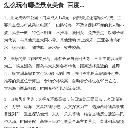
怎么玩有哪些景点美食_百度...
1、亚龙湾热带公园：门票成人140元，内部景点还需额外付费。主
要景点需步行或乘坐电瓶车，山路较多，不适合腿脚不便的老人和小
孩。风景一般，特色不明显，不推荐。鹿回头：免费景点，以椰子树
为代表，与其他景点大同小异。其他活动 水上娱乐：三亚各地均有
水上娱乐项目，如乘船、潜水等，收费较高。
2、推荐的景点有蜈支洲岛、椰梦长廊与鹿回头等。三亚主要以海景
为主，蜈支洲岛、西岛与大东海各有特色，距离选择最近的一处即
可。蜈支洲岛需要支付100多元的门票，并且有电瓶车需额外付费。
推荐的景点位于海边，食物价格较高，自助餐价格也在99元左右。
大东海与西岛相似，时间充裕可以轮流参观。
3、自然风光优先：选择东环线高铁，首日游览三亚景点，次日沿陵
水、万宁、琼海、文昌路线行进。人文探索为主：选择西环线高铁或
普速列车，重点探访儋州、东方、乐东等地，结合当地历史遗迹与民
俗活动。时间分配：高铁三日游可覆盖全岛主要景点，普速列车需预