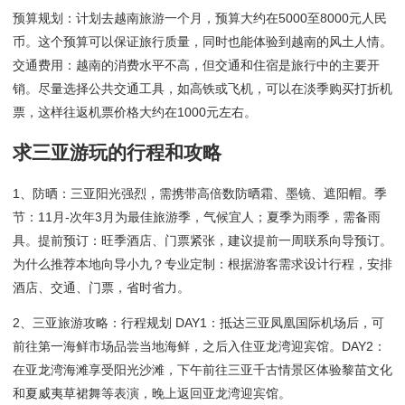
预算规划：计划去越南旅游一个月，预算大约在5000至8000元人民
币。这个预算可以保证旅行质量，同时也能体验到越南的风土人情。
交通费用：越南的消费水平不高，但交通和住宿是旅行中的主要开
销。尽量选择公共交通工具，如高铁或飞机，可以在淡季购买打折机
票，这样往返机票价格大约在1000元左右。
求三亚游玩的行程和攻略
1、防晒：三亚阳光强烈，需携带高倍数防晒霜、墨镜、遮阳帽。季
节：11月-次年3月为最佳旅游季，气候宜人；夏季为雨季，需备雨
具。提前预订：旺季酒店、门票紧张，建议提前一周联系向导预订。
为什么推荐本地向导小九？专业定制：根据游客需求设计行程，安排
酒店、交通、门票，省时省力。
2、三亚旅游攻略：行程规划 DAY1：抵达三亚凤凰国际机场后，可
前往第一海鲜市场品尝当地海鲜，之后入住亚龙湾迎宾馆。DAY2：
在亚龙湾海滩享受阳光沙滩，下午前往三亚千古情景区体验黎苗文化
和夏威夷草裙舞等表演，晚上返回亚龙湾迎宾馆。