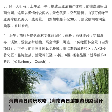
3、第一天行程：上午至下午：抵达三亚后稍作休整，前往鹿回头山
顶公园。这里以爱情传说闻名，景色优美，空气清新，山顶可俯瞰三
亚海岸线及海天一线美景。门票加电瓶车仅38元，建议提前在淘宝
购票，省时省钱。
4、上午：前往呀诺达雨林文化旅游区，体验：雨林徒步：穿越瀑
布、溪流，观赏热带植物。高空滑索（可选）：俯瞰雨林全景（自费
项目）。下午：前往三亚国际免税城，重点逛隐藏折扣区：A区2楼
香化区：雅诗兰黛、兰蔻等低至3-5折。A区3楼名品区：过季服饰3
折起（如Burberry、Coach）。