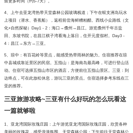
留更多时间（约5-7天）。
4、上午去亚龙湾热带天堂森林公园玻璃栈道；下午在蜈支洲岛玩水
上项目（潜水、香蕉船），返程前尝海鲜糟粕醋。西线小众路线（文
化+自然探秘）Day1 - 2：海口→儋州→昌江。游览儋州千年古盐
田、东坡书院，在昌江棋子湾看海上落日，住开元度假村。Day3 -
4：昌江→东方→三亚。
5、琼中：有百花岭等景点，能感受热带雨林的魅力。住宿推荐在琼
中县城或靠近景区的民宿。五指山：是海南岛最高峰，可进行登山活
动。住宿可选择五指山市区的酒店，方便前往五指山景区。三亚：到
达终点，可在此放松休息，游玩三亚的景点。住宿选择参考东线在三
亚的推荐。
三亚旅游攻略~三亚有什么好玩的怎么玩看这
一篇就够啦
1、亚龙湾国际玫瑰庄园：上午游览亚龙湾国际玫瑰庄园，欣赏各种
美丽的玫瑰花，感受浪漫氛围。天堂森林公园：下午前往天堂森林公