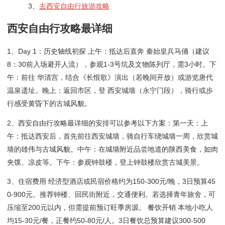
3、
去西安自由行旅游攻略
西安自由行攻略最详细
1、Day 1：历史轴线初探 上午：抵达后直奔 秦始皇兵马俑（建议
8：30前入场避开人流），参观1-3号坑及文物陈列厅，需3小时。下
午：前往 华清宫，结合《长恨歌》演出（若晚间开放）或游览唐代
温泉遗址。晚上：返回市区，登 西安城墙（永宁门段），骑行或步
行感受黄昏下的古城风貌。
2、西安自由行攻略最详细的安排可以参考以下方案：第一天：上
午：抵达西安后，首先前往西安城墙，骑自行车绕城墙一周，欣赏城
墙的雄伟与古城风貌。中午：在城墙附近品尝地道的陕西美食，如肉
夹馍、凉皮等。下午：参观钟鼓楼，登上钟鼓楼欣赏古城美景。
3、住宿费用 经济型酒店或民宿价格约为150-300元/晚，3日预算45
0-900元。推荐钟楼、回民街附近，交通便利。若选择青年旅舍，可
压缩至200元以内，但需提前预订旺季房源。 餐饮开销 本地小吃人
均15-30元/餐，正餐约50-80元/人。3日餐饮总预算建议300-500