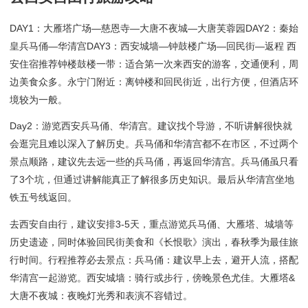
DAY1：大雁塔广场—慈恩寺—大唐不夜城—大唐芙蓉园DAY2：秦始
皇兵马俑—华清宫DAY3：西安城墙—钟鼓楼广场—回民街—返程 西
安住宿推荐钟楼鼓楼一带：适合第一次来西安的游客，交通便利，周
边美食众多。永宁门附近：离钟楼和回民街近，出行方便，但酒店环
境较为一般。
Day2：游览西安兵马俑、华清宫。建议找个导游，不听讲解很快就
会逛完且难以深入了解历史。兵马俑和华清宫都不在市区，不过两个
景点顺路，建议先去远一些的兵马俑，再返回华清宫。兵马俑虽只看
了3个坑，但通过讲解能真正了解很多历史知识。最后从华清宫坐地
铁五号线返回。
去西安自由行，建议安排3-5天，重点游览兵马俑、大雁塔、城墙等
历史遗迹，同时体验回民街美食和《长恨歌》演出，春秋季为最佳旅
行时间。行程推荐必去景点：兵马俑：建议早上去，避开人流，搭配
华清宫一起游览。西安城墙：骑行或步行，傍晚景色尤佳。大雁塔&
大唐不夜城：夜晚灯光秀和表演不容错过。