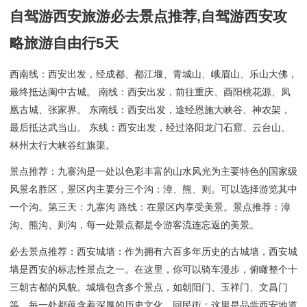
自驾游西安旅游必去景点推荐,自驾游西安攻
略旅游自由行5天
西南线：西安出发，经成都、都江堰、青城山、峨眉山、乐山大佛，
最终抵达阆中古城。 南线：西安出发，前往重庆、酉阳桃花源、凤
凰古城、张家界。 东南线：西安出发，途经恩施大峡谷、神农架，
最后抵达武当山。 东线：西安出发，经过洛阳龙门石窟、云台山、
林州太行大峡谷红旗渠。
景点推荐：九寨沟是一处以色彩丰富的山水风光为主要特色的国家级
风景名胜区，景区内主要分三个沟：漳、熊、则。可以选择游览其中
一个沟。第三天：九寨沟 路线：在景区内享受美景。景点推荐：漳
沟、熊沟、则沟，每一处景点都是令游客流连忘返的美景。
必去景点推荐：西安城墙：作为拥有六百多年历史的古城墙，西安城
墙是西安的标志性景点之一。在这里，你可以骑车漫步，俯瞰整个十
三朝古都的风貌。城墙包含多个景点，如朝阳门、玉祥门、文昌门
等，每一处都蕴含着深厚的历史文化。回民街：这里是品尝西安地道