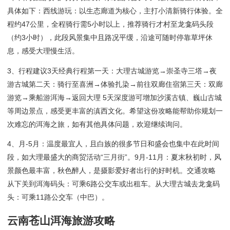
具体如下：西线游玩：以生态廊道为核心，主打小清新骑行体验。全
程约47公里，全程骑行需5小时以上，推荐骑行才村至龙龛码头段
（约3小时），此段风景集中且路况平缓，沿途可随时停靠草坪休
息，感受大理慢生活。
3、行程建议3天经典行程第一天：大理古城游览→崇圣寺三塔→夜
游古城第二天：骑行至喜洲→体验扎染→前往双廊住宿第三天：双廊
游览→乘船游洱海→返回大理 5天深度游可增加沙溪古镇、巍山古城
等周边景点，感受更丰富的滇西文化。希望这份攻略能帮助你规划一
次难忘的洱海之旅，如有其他具体问题，欢迎继续询问。
4、月-5月：温度最宜人，且白族的很多节日和盛会也集中在此时间
段，如大理最盛大的商贸活动“三月街”。9月-11月：夏末秋初时，风
景颜色最丰富，秋色醉人，是摄影爱好者出行的好时机。交通攻略
从下关到洱海码头：可乘6路公交车或出租车。从大理古城去龙龛码
头：可乘11路公交车（中巴）。
云南苍山洱海旅游攻略