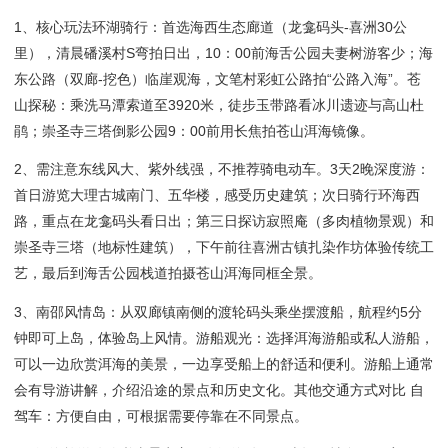
1、核心玩法环湖骑行：首选海西生态廊道（龙龛码头-喜洲30公
里），清晨磻溪村S弯拍日出，10：00前海舌公园夫妻树游客少；海
东公路（双廊-挖色）临崖观海，文笔村彩虹公路拍“公路入海”。苍
山探秘：乘洗马潭索道至3920米，徒步玉带路看冰川遗迹与高山杜
鹃；崇圣寺三塔倒影公园9：00前用长焦拍苍山洱海镜像。
2、需注意东线风大、紫外线强，不推荐骑电动车。3天2晚深度游：
首日游览大理古城南门、五华楼，感受历史建筑；次日骑行环海西
路，重点在龙龛码头看日出；第三日探访寂照庵（多肉植物景观）和
崇圣寺三塔（地标性建筑），下午前往喜洲古镇扎染作坊体验传统工
艺，最后到海舌公园栈道拍摄苍山洱海同框全景。
3、南邵风情岛：从双廊镇南侧的渡轮码头乘坐摆渡船，航程约5分
钟即可上岛，体验岛上风情。游船观光：选择洱海游船或私人游船，
可以一边欣赏洱海的美景，一边享受船上的舒适和便利。游船上通常
会有导游讲解，介绍沿途的景点和历史文化。其他交通方式对比 自
驾车：方便自由，可根据需要停靠在不同景点。