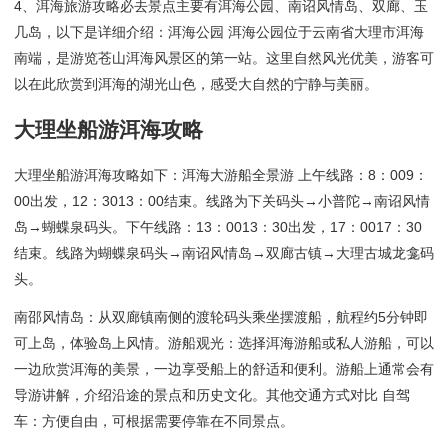
4、洱海旅游攻略必去景点主要有洱海公园、南诏风情岛、双廊、玉
几岛，以下是详细介绍：洱海公园 洱海公园位于云南省大理市洱海
南端，是游览苍山洱海风景区的第一站。这里自然风光优美，游客可
以在此欣赏到洱海的湖光山色，感受大自然的宁静与美丽。
大理坐船游洱海攻略
大理坐船游洱海攻略如下：洱海大游船全景游 上午线路：8：009：
00出发，12：3013：00结束。线路为下关码头→小普陀→南诏风情
岛→蝴蝶泉码头。下午线路：13：0013：30出发，17：0017：30
结束。线路为蝴蝶泉码头→南诏风情岛→双廊古镇→大理古城龙龛码
头。
南邵风情岛：从双廊镇南侧的渡轮码头乘坐摆渡船，航程约5分钟即
可上岛，体验岛上风情。游船观光：选择洱海游船或私人游船，可以
一边欣赏洱海的美景，一边享受船上的舒适和便利。游船上通常会有
导游讲解，介绍沿途的景点和历史文化。其他交通方式对比 自驾
车：方便自由，可根据需要停靠在不同景点。