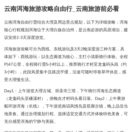
云南洱海旅游攻略自由行_云南旅游前必看
云南洱海自由行需结合大理及周边景点规划，以下为详细攻略：洱海
核心行程规划洱海位于大理白族自治州，是云南必游的高原湖泊，建
议安排2-3天深度游览。
洱海旅游攻略可分为西线、东线游玩及3天2晚深度游三种方案，具
体如下：西线游玩：以生态廊道为核心，主打小清新骑行体验。全程
约47公里，全程骑行需5小时以上，推荐骑行才村至龙龛码头段（约
3小时），此段风景集中且路况平缓，沿途可随时停靠草坪休息，感
受大理慢生活。
Day1：上午游览大理古城、崇圣寺三塔，下午骑行洱海生态廊道
（龙龛码头至磻溪村），傍晚在才村码头看日落。Day2：上午乘游
船环游洱海（长线），下午游览南诏风情岛及双廊古镇，晚上品尝当
地美食。通过合理规划行程、选择适宜交通方式并体验特色美食，可
充分感受洱海的宁静与美丽。