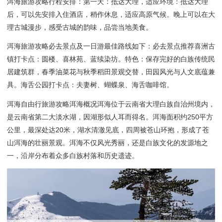
洱海旅游攻略行程安排：第一天：抵达大理，适应环境：抵达大理
后，可以先安排入住酒店，稍作休息，适应高原气候。晚上可以在大
理古城漫步，感受古城的韵味，品尝当地美食。
洱海旅游攻略必去景点及一日游最佳路线如下：必去景点推荐喜洲古
镇打卡点：圆楼、喜林苑、蓝续染坊。特色：保存完好的白族传统民
居建筑群，春季油菜花与秋季稻田景观交替，田园风光与人文底蕴兼
具。海舌公园打卡点：夫妻树、蝴蝶泉、海舌咖啡馆。
洱海自由行旅游攻略洱海概况洱海位于云南省大理白族自治州境内，
是云南省第二大淡水湖，因湖形似人耳而得名。洱海面积约250平方
公里，最深处达20米，湖水清澈见底，四周被苍山环抱，形成了苍
山洱海的壮丽景观。洱海不仅风光秀丽，还是白族文化的发源地之
一，沿岸分布着众多白族村落和历史遗迹。