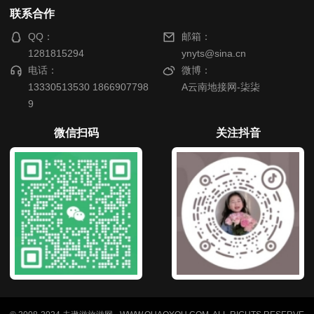
联系合作
QQ：
邮箱：
1281815294
ynyts@sina.cn
电话：
微博：
13330513530 1866907798
A云南地接网-柒柒
9
微信扫码
关注抖音