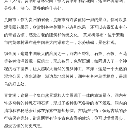
风土人情。贵阳市森林公园：作为贵阳市的后花园，这里环境清幽，
是徒步、散心、野餐的绝佳去处。
贵阳市：作为贵州的省会，贵阳市有许多值得一游的景点。你可以参
观贵阳花果园，欣赏到各种美丽的花卉和水果；还可以去贵阳市中心
的青岩古镇，感受古老的建筑和传统文化。 黄果树瀑布：位于安顺
市的黄果树瀑布是中国最大的瀑布之一，水势磅礴，景色壮观。
织金洞：这是中国最大的溶洞之一，洞内石钟乳、石笋、石幔、石花
等各种溶洞景观一应俱全，形态各异，色彩斑斓，如同进入了一个神
秘的地下世界，让人感叹大自然的鬼斧神工。草海：这是一个天然的
湿地公园，湖水清澈，湖边草地绿茵茵，湖中有各种鸟类栖息，是观
鸟的好去处。
青龙洞：这是一个集自然景观和人文景观于一体的旅游景点。洞内有
许多奇特的钟乳石和石笋，形成了各种形态各异的地下景观。洞内的
清凉和神秘感会让你在探索中忘却烦恼。古镇步行街：镇远古镇的步
行街保存完好，街道两旁有许多古色古香的建筑，你可以慢慢漫步，
感受古镇的历史气息。