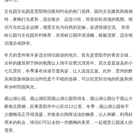
文化园文化园是贵阳情侣夜间约会的热门选择。园内文化建筑风格独
特，夜晚灯光柔和，适合散步、品尝小吃，营造轻松浪漫的氛围。情
侣可在此边走边聊，感受文化与自然的交融，促进情感交流。 东塔
岭公园与文化园并列推荐，东塔岭公园环境清幽，植被茂密，适合情
侣漫步或静坐。
冬天的贵州有许多适合情侣旅游的地方。首先是贵阳市的青岩古镇，
古朴的建筑和宁静的氛围让人情不自禁沉浸其中。其次是荔波县的小
七孔景区，冬季瀑布冰凌尽显风姿，让人流连忘返。此外，贵州的黔
东南苗族侗族自治州也是个不错的选择，可以欣赏到当地的民族风情
和乡村田园风光。
观山湖公园。观山湖区因观山湖公园而得名，观山湖公园位于观山大
桥南北两侧，距离贵阳市中心区仅12公里。冬季，观山湖公园有不
少腊梅花正开得茂盛，并散发出阵阵淡淡的幽香，沁人肺腑，利用好
周末的机会，情侣们可以去拍一些腊梅的美景，一起观赏公园迷人的
雪景。