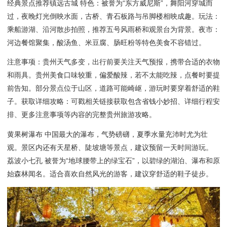
经典景点推荐镇远古城 特色：被誉为“东方威尼斯”，舞阳河穿城而
过，夜晚灯光倒映水面，古桥、青石板路与吊脚楼相映成趣。玩法：
乘船游湖、沿河散步拍照，推荐五号风雨桥和观景台为背景。夜市：
河边餐馆聚集，酸汤鱼、米豆腐、肠旺粉等特色美食不容错过。
注意事项：贵州天气多变，出行前要关注天气预报，携带合适的衣物
和雨具。贵州美食口味较重，偏爱酸辣，若不太能吃辣，点餐时要提
前告知。部分景点位于山区，道路可能崎岖，游玩时要穿着舒适的鞋
子。获取详细攻略：可戳相关链接获取包含省钱小妙招、详细行程安
排、更多注意事项等内容的完整贵州旅游攻略。
黄果树瀑布 中国最大的瀑布，气势磅礴，夏季水量充沛时尤为壮
观。景区内还有天星桥、陡坡塘等景点，建议预留一天时间游玩。
荔波小七孔 被誉为“地球腰带上的绿宝石”，以碧绿的湖泊、瀑布和原
始森林闻名。适合喜欢自然风光的游客，建议穿舒适的鞋子徒步。