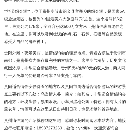
各种传统手工艺品，体验浓郁的地方风情。
**毕节织金洞**：位于贵州毕节市织金县官寨乡的织金洞，是国家5A
级旅游景区，被誉为“中国最美六大旅游洞穴”之首。这个溶洞长6公
里，最宽处约175米，全洞容积达500万立方米，是情侣表白绝佳之
地。在这里，你可以欣赏到壮观的钟乳石、石笋、石幔等自然景观，
感受大自然的鬼斧神工。
贵阳外滩：夜景美丽，是情侣约会的理想地点。青岩古镇位于贵阳市
南郊，是贵州省内保存最完整的古镇之一。这里空气清新，历史文化
氛围浓厚，非常适合情侣游玩。贵州5天4晚880元的双人游，两人同
行一人免单的促销是否可靠？答案是可靠的。
贵阳适合情侣安静待着的地方以及贵阳市周边适合情侣游玩的旅游景
点主要有以下几处：乌当情人谷：简介：如其名，非常适合情侣约会
的地方，环境幽静，氛围浪漫。小车河湿地公园：特色：拥有大片的
薰衣草，情侣可以在这里从日出待到日落，也是求婚的首选地点。
贵州情侣游的介绍就聊到这里吧，感谢你花时间阅读本站内容，地接
旅行社联系电话：18987273269，微信：yndijie，欢迎您咨询合