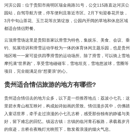
河滨公园：位于贵阳市南明区瑞金南路31号，公交115路直达河滨公
园站，自驾导航方便，停车便利且靠近市区。2月下旬迎春花开放，
3月中旬山茶花、玉兰花等次第绽放，公园内开阔的草地和休息区域
都适合情侣野餐。
云顶滑雪场这里是贵阳首家以滑雪为特色，集娱乐、美食、会议、垂
钓、拓展培训和滑雪运动学校为一体的体育休闲主题乐园，也是贵州
地区唯一一家可提供四季滑雪的运动场所。除了滑雪，可以骑上雪地
摩托满“世界跑”，享受雪地碰碰车，雪地坦克，雪地悠波球，雪圈等
项目，完全能满足你“想要浪”的心。
贵州适合情侣旅游的地方有哪些?
贵州适合情侣去的地方众多，以下是一些推荐地点：荔波小七孔：这
里碧水青山相互映衬，构成如诗如画的景致。情侣漫步其中，仿佛踏
入童话世界，牵手走过浪漫的小七孔古桥，感受那份独有的静谧与美
好，留下难忘的回忆。镇远古镇：古镇的临河青石板路，承载着岁月
的痕迹，古桥在夜晚灯光映照下，散发着浪漫的烟火气息。