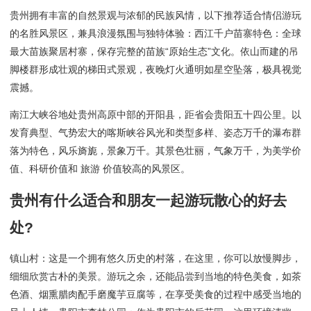
贵州拥有丰富的自然景观与浓郁的民族风情，以下推荐适合情侣游玩
的名胜风景区，兼具浪漫氛围与独特体验：西江千户苗寨特色：全球
最大苗族聚居村寨，保存完整的苗族“原始生态”文化。依山而建的吊
脚楼群形成壮观的梯田式景观，夜晚灯火通明如星空坠落，极具视觉
震撼。
南江大峡谷地处贵州高原中部的开阳县，距省会贵阳五十四公里。以
发育典型、气势宏大的喀斯峡谷风光和类型多样、姿态万千的瀑布群
落为特色，风乐旖旎，景象万千。其景色壮丽，气象万千，为美学价
值、科研价值和 旅游 价值较高的风景区。
贵州有什么适合和朋友一起游玩散心的好去
处?
镇山村：这是一个拥有悠久历史的村落，在这里，你可以放慢脚步，
细细欣赏古朴的美景。游玩之余，还能品尝到当地的特色美食，如茶
色酒、烟熏腊肉配手磨魔芋豆腐等，在享受美食的过程中感受当地的