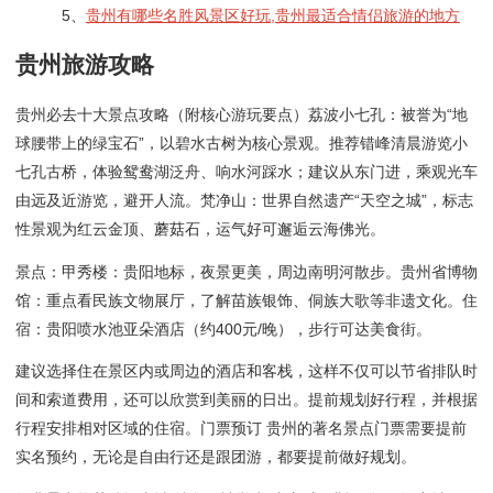
5、
贵州有哪些名胜风景区好玩,贵州最适合情侣旅游的地方
贵州旅游攻略
贵州必去十大景点攻略（附核心游玩要点）荔波小七孔：被誉为“地
球腰带上的绿宝石”，以碧水古树为核心景观。推荐错峰清晨游览小
七孔古桥，体验鸳鸯湖泛舟、响水河踩水；建议从东门进，乘观光车
由远及近游览，避开人流。梵净山：世界自然遗产“天空之城”，标志
性景观为红云金顶、蘑菇石，运气好可邂逅云海佛光。
景点：甲秀楼：贵阳地标，夜景更美，周边南明河散步。贵州省博物
馆：重点看民族文物展厅，了解苗族银饰、侗族大歌等非遗文化。住
宿：贵阳喷水池亚朵酒店（约400元/晚），步行可达美食街。
建议选择住在景区内或周边的酒店和客栈，这样不仅可以节省排队时
间和索道费用，还可以欣赏到美丽的日出。提前规划好行程，并根据
行程安排相对区域的住宿。门票预订 贵州的著名景点门票需要提前
实名预约，无论是自由行还是跟团游，都要提前做好规划。