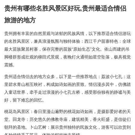
贵州有哪些名胜风景区好玩,贵州最适合情侣
旅游的地方
贵州拥有丰富的自然景观与浓郁的民族风情，以下推荐适合情侣游玩
的名胜风景区，兼具浪漫氛围与独特体验：西江千户苗寨特色：全球
最大苗族聚居村寨，保存完整的苗族“原始生态”文化。依山而建的吊
脚楼群形成壮观的梯田式景观，夜晚灯火通明如星空坠落，极具视觉
震撼。
贵州适合情侣去的地方众多，以下是一些推荐地点：荔波小七孔：这
里碧水青山相互映衬，构成如诗如画的景致。情侣漫步其中，仿佛踏
入童话世界，牵手走过浪漫的小七孔古桥，感受那份独有的静谧与美
好，留下难忘的回忆。
桃花岛风景区：春日里漫山遍野的桃花如诗如画，是摄影爱好者的天
堂。回龙寺：历史悠久的佛教寺庙，建筑精美，香火旺盛，是信徒们
朝拜的圣地。卜山艺树：展示贵州独特的民族文化，游客可以欣赏到