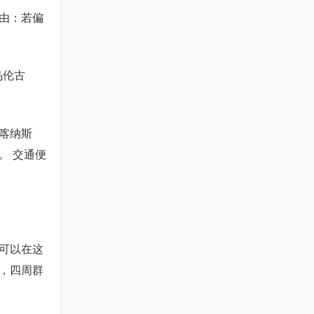
由：若偏
乌伦古
喀纳斯
。 交通便
可以在这
，四周群