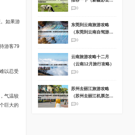
推荐一下（新疆必去十
大旅游景点）
0
便。如果游
东莞到云南旅游攻略
（东莞到云南自驾游攻
略）
0
待游客79
云南旅游攻略十二月
（云南12月旅行攻略）
难以忍受
0
苏州去丽江旅游攻略
，气温较
（苏州去丽江机票怎么
买便宜）
0
个巨大的