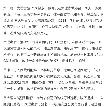
第一站：大理古城 作为起点，你可以在大理古城停留一两天，游览
苍山、洱海、三塔寺等著名景点，体验白族文化和美食。第二站：丽
江古城 从大理出发，沿着滇藏公路（G214）前往丽江，这段路程大
约需要3-4小时。在丽江，你可以游览玉龙雪山、拉市海、束河古镇
等，感受纳西族的文化和历史。
大理出发，沿G214国道向西行驶，经过丽江。在丽江稍作停留，可
以游览古城和附近的景点，如玉龙雪山。继续沿G214前行，途径香
格里拉，这里可以体验藏族文化和高原风光。从香格里拉出发，转入
G318国道，这是一条风景秀丽的公路，也被称为川藏线。
芒康：进入西藏后的第一个县城是芒康，这里已经是西藏的一部分。
在芒康，可以感受到更加浓郁的藏族文化氛围。昌都：从芒康出发，
继续沿G318国道（川藏公路）前行，会到达昌都。昌都是西藏东部
的一个大城市，这里有丰富的藏族文化遗产和美丽的自然景观。
从大理自驾游到拉萨，有许多合适的路线可以选择。以下是其中一条
经典的路线： 大理出发，沿着G56杭瑞高速公路向西行驶，经过丽