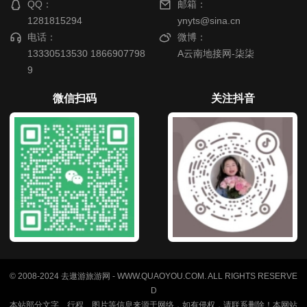
QQ：
邮箱：
1281815294
ynyts@sina.cn
电话：
微博：
13330513530 1866907798
A云南地接网-柒柒
9
微信扫码
关注抖音
© 2008-2024 去遨游旅游网 - WWW.QUAOYOU.COM. ALL RIGHTS RESERVE
D
本站部分文字、行程、图片等信息来源于网络，如有侵权，请联系删除！本网站