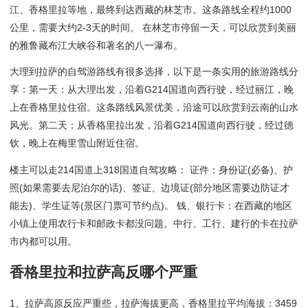
江、香格里拉等地，最终到达西藏的林芝市。这条路线全程约1000
公里，需要大约2-3天的时间。 在林芝市停留一天，可以欣赏到美丽
的雅鲁藏布江大峡谷和著名的八一瀑布。
大理到拉萨的自驾游路线有很多选择，以下是一条实用的旅游路线分
享：第一天：从大理出发，沿着G214国道向西行驶，经过丽江，晚
上在香格里拉住宿。这条路线风景优美，沿途可以欣赏到云南的山水
风光。第二天：从香格里拉出发，沿着G214国道向西行驶，经过德
钦，晚上在梅里雪山附近住宿。
楼主可以走214国道上318国道自驾攻略： 证件：身份证(必备)、护
照(如果需要去尼泊尔的话)、签证、边境证(部分地区需要边防证才
能去)、学生证等(景区门票可节约点)。 钱、银行卡：在西藏的地区
小镇上使用农行卡和邮政卡都没问题。中行、工行、建行的卡在拉萨
市内都可以用。
香格里拉和拉萨高反哪个严重
1、拉萨高原反应严重些，拉萨海拔更高，香格里拉平均海拔：3459