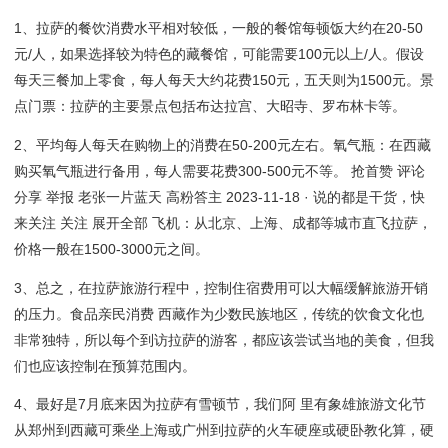
1、拉萨的餐饮消费水平相对较低，一般的餐馆每顿饭大约在20-50
元/人，如果选择较为特色的藏餐馆，可能需要100元以上/人。假设
每天三餐加上零食，每人每天大约花费150元，五天则为1500元。景
点门票：拉萨的主要景点包括布达拉宫、大昭寺、罗布林卡等。
2、平均每人每天在购物上的消费在50-200元左右。氧气瓶：在西藏
购买氧气瓶进行备用，每人需要花费300-500元不等。 抢首赞 评论
分享 举报 老张一片蓝天 高粉答主 2023-11-18 · 说的都是干货，快
来关注 关注 展开全部 飞机：从北京、上海、成都等城市直飞拉萨，
价格一般在1500-3000元之间。
3、总之，在拉萨旅游行程中，控制住宿费用可以大幅缓解旅游开销
的压力。食品亲民消费 西藏作为少数民族地区，传统的饮食文化也
非常独特，所以每个到访拉萨的游客，都应该尝试当地的美食，但我
们也应该控制在预算范围内。
4、最好是7月底来因为拉萨有雪顿节，我们阿 里有象雄旅游文化节
从郑州到西藏可乘坐上海或广州到拉萨的火车硬座或硬卧教化算，硬