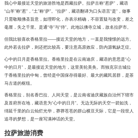
我心中最接近天堂的旅游胜地是西藏拉萨。拉萨古称“惹萨”，藏语
“山羊”称“惹”，“土”称“萨”。“拉萨”，藏语翻译为口头语言“是”，做事
只需敬顺佛圣旨意，如理即化，亦表示精确，不容置疑与改变，差之
毫厘，失之千里。是通“寺”与“侍”。此地以佛寺立城，故名拉萨市。
但我比较喜欢香格里拉——接近天堂的地方，一直是我憧憬的远方。
此外若去拉萨，则还把比较高，要注意高原效应，防内源氧缺乏症。
心中的日月是香格里拉。香格里拉是在云南迪庆，藏语的意思是“心
中的日月”，是最接近天堂的地方，这里美轮美奂。而独克宗古城位
于香格里拉的中甸，曾经是中国保存得最好、最大的藏民居群，是茶
马古道的枢纽。
香格里拉，别名香巴拉、人间天堂，是云南省迪庆藏族自治州下辖市
及首府所在地，藏语意为“心中的日月”。无边无际的天空一碧如洗，
绵延千里的白云灿烂光华，莽莽苍苍的群山横亘天际，它是一段世人
追寻的梦想，是一座写满神话的天堂。
拉萨旅游消费