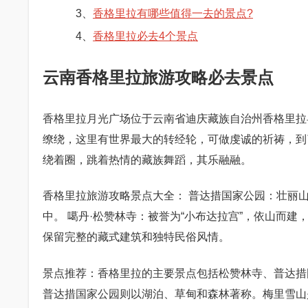
3、
香格里拉有哪些值得一去的景点?
4、
香格里拉必去4个景点
云南香格里拉旅游攻略必去景点
香格里拉月光广场位于云南省迪庆藏族自治州香格里拉
缭绕，这里有世界最大的转经轮，可做虔诚的祈祷，到
绕着圈，跳着热情的藏族舞蹈，其乐融融。
香格里拉旅游攻略景点大全： 普达措国家公园：壮丽
中。 噶丹·松赞林寺：被誉为“小布达拉宫”，依山而
保留完整的藏式建筑和独特民俗风情。
景点推荐：香格里拉的主要景点包括松赞林寺、普达措
普达措国家公园则以湖泊、草甸和森林著称。梅里雪山