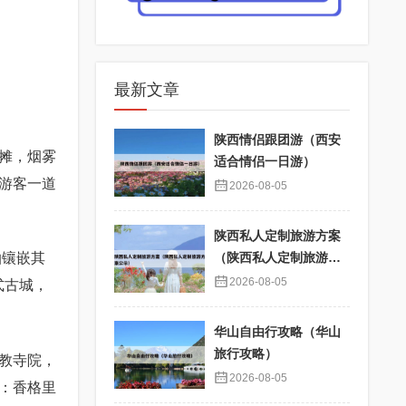
最新文章
陕西情侣跟团游（西安
摊，烟雾
适合情侣一日游）
游客一道
2026-08-05
陕西私人定制旅游方案
泊镶嵌其
（陕西私人定制旅游方
案公示）
2026-08-05
式古城，
华山自由行攻略（华山
旅行攻略）
教寺院，
2026-08-05
：香格里