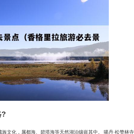
?
藏族文化，属都海、碧塔海等天然湖泊镶嵌其中。 噶丹·松赞林