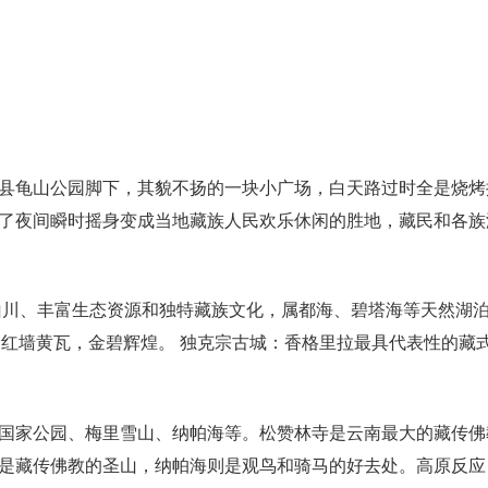
县龟山公园脚下，其貌不扬的一块小广场，白天路过时全是烧烤
了夜间瞬时摇身变成当地藏族人民欢乐休闲的胜地，藏民和各族
山川、丰富生态资源和独特藏族文化，属都海、碧塔海等天然湖
建，红墙黄瓦，金碧辉煌。 独克宗古城：香格里拉最具代表性的藏
国家公园、梅里雪山、纳帕海等。松赞林寺是云南最大的藏传佛
是藏传佛教的圣山，纳帕海则是观鸟和骑马的好去处。高原反应