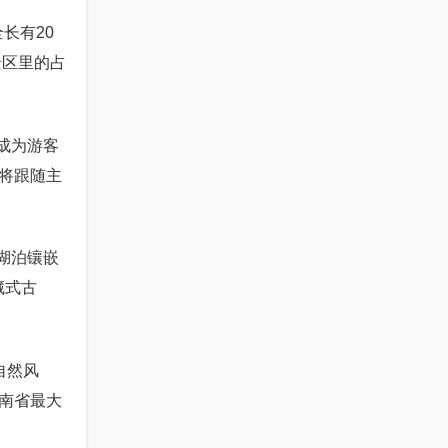
长有20
景区里的占
成为游客
将跟随主
湖泊镶嵌
藏式古
自然风
南省最大