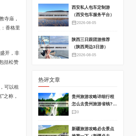
西安私人包车定制游
（西安包车服务平台）
教寺庙，
2026-08-05
通：香格里
陕西三日跟团游推荐
（陕西周边3日游）
卉盛开，非
2026-08-05
包括松赞
热评文章
，可以租
”之称，
贵州旅游攻略详细行程
怎么去贵州旅游省钱?
（贵州自己去旅行攻
0
略）
新疆旅游攻略必去景点