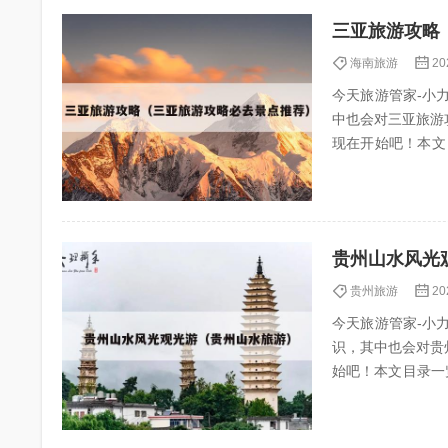
三亚旅游攻略
海南旅游
20
今天旅游管家-小力（
中也会对三亚旅游
现在开始吧！本文目录一览： 1、三亚
个景...
贵州山水风光
贵州旅游
20
今天旅游管家-小力（
识，其中也会对贵
始吧！本文目录一览： 1、贵州自驾
点不容...