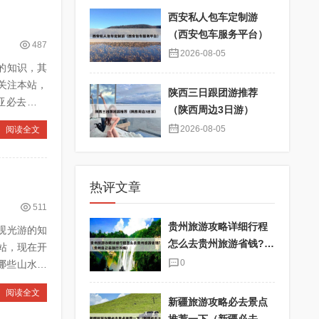
西安私人包车定制游
（西安包车服务平台）
487
2026-08-05
略的知识，其
关注本站，
陕西三日跟团游推荐
（陕西周边3日游）
2026-08-05
阅读全文
热评文章
511
贵州旅游攻略详细行程
光观光游的知
怎么去贵州旅游省钱?
站，现在开
（贵州自己去旅行攻
0
略）
阅读全文
新疆旅游攻略必去景点