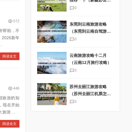
推荐一下（新疆必去十
大旅游景点）
0
572
东莞到云南旅游攻略
所帮助，不
（东莞到云南自驾游攻
略）
0
...
云南旅游攻略十二月
阅读全文
（云南12月旅行攻略）
0
苏州去丽江旅游攻略
446
（苏州去丽江机票怎么
度假旅游的知
买便宜）
0
，现在开始
阅读全文