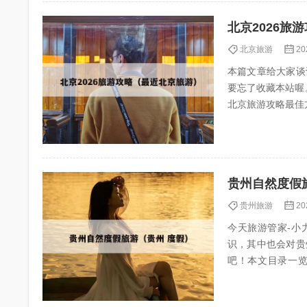
北京2026旅
北京旅游
20
本篇文章给大家谈
要忘了收藏本站喔。 本文目录一
贵州自然度假
贵州旅游
20
今天旅游管家-小力
识，其中也会对贵
吧！本文目录一览： 1、贵州十大著名
4、...