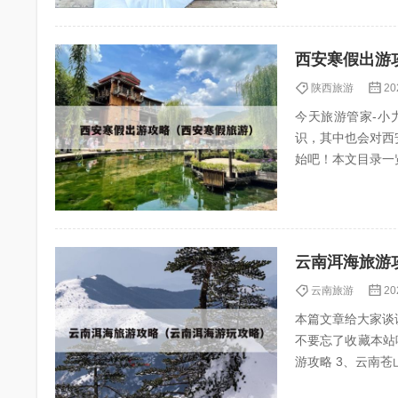
西安寒假出游
陕西旅游
20
今天旅游管家-小力
识，其中也会对西
始吧！本文目录一览： 
旅游攻略...
云南洱海旅游
云南旅游
20
本篇文章给大家谈
不要忘了收藏本站喔。
游攻略 3、云南苍山洱海旅游攻略 4、大理坐船游洱海攻略 云南洱海旅游攻略自由行_云南旅游前必看
云南洱海自由...