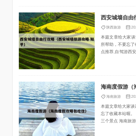
西安城墙自由
陕西旅游
20
本篇文章给大家谈
所帮助，不要忘了收藏本
点推荐,自驾游西安攻略旅游自由行5天 3、去西安
历史轴线初探...
海南度假游（
海南旅游
20
本篇文章给大家谈
忘了收藏本站喔。 本文目录一
三个景点 海南旅游十大必去景区 大小洞天：位于三亚市以西40公里，始创于南宋，是海南省历史最悠
久的风景名胜，我国.