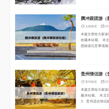
腾冲跟团游（
云南旅游
20
本篇文章给大家谈
收藏本站喔。 本文目录一览： 1
团旅游注意事项最新) 3、长沙至腾冲五天四晚旅游多少钱 腾冲坐热气球攻略 1、腾冲
验地点与特色 腾...
贵州情侣游（
贵州旅游
20
本篇文章给大家谈
藏本站喔。 本文目录一览： 1、贵州
3、贵州适合情侣旅游的地方有哪些? 4、贵州有
些名胜风景区...