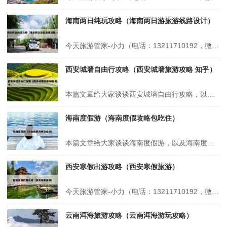
海南两日纯玩攻略（海南两日游旅游线路设计）
今天旅游管家-小力（电话：13211710192，微信号：xsbndijie）给各位分享海南两日纯玩攻略的知识，其中也会对海南两日游旅游线路设计进行解释，如果能碰巧解决你现在面临的问题，别忘了关注本站，现在开始吧！本文目录一览： 1、假期去三亚游玩的攻略 2、旅游规划多少钱 3、求三亚游玩的行程和攻略...
西安城墙自由行攻略（西安城墙旅游攻略 知乎）
本篇文章给大家谈谈西安城墙自由行攻略，以及西安城墙旅游攻略 知乎对应的知识点，希望对各位有所帮助，不要忘了收藏本站喔。 本文目录一览： 1、西安自由行攻略最详细 2、自驾游西安旅游必去景点推荐,自驾游西安攻略旅游自由行5天 3、去西安自由行旅游攻略 西安自由行攻略最详细 1、Day 1：历史轴线初探...
海南度假游（海南度假攻略包吃住）
本篇文章给大家谈谈海南度假游，以及海南度假攻略包吃住对应的知识点，希望对各位有所帮助，不要忘了收藏本站喔。 本文目录一览： 1、海南旅游十大必去景区 2、海南的旅游景点介绍 3、海南最出名三个景点 海南旅游十大必去景区 大小洞天：位于三亚市以西40公里，始创于南宋，是海南省历史最悠久的风景名胜，我国...
西安寒假出游攻略（西安寒假旅游）
今天旅游管家-小力（电话：13211710192，微信号：xsbndijie）给各位分享西安寒假出游攻略的知识，其中也会对西安寒假旅游进行解释，如果能碰巧解决你现在面临的问题，别忘了关注本站，现在开始吧！本文目录一览： 1、西安旅游吃喝玩乐路线全安排,非常实用的避坑指南 2、西安出发自驾四日游旅游攻略...
云南洱海旅游攻略（云南洱海游玩攻略）