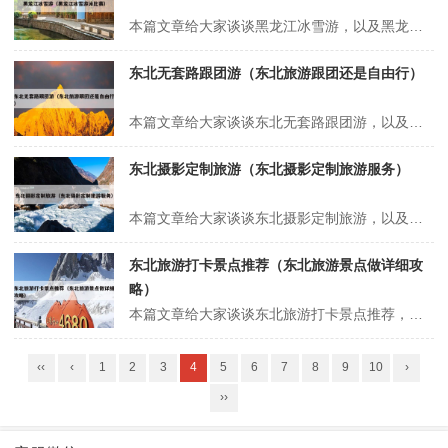
本篇文章给大家谈谈黑龙江冰雪游，以及黑龙江冰雪游泳比赛对应的知识点，希望对各位有所帮助，不要忘了收藏本站喔。 本文目录一览： 1、黑龙江为什么要冬游 2、“消失”的中国游客,都在哈尔滨? 3、哈尔滨好的旅行社推荐 4、哈尔滨冰雪旅游发展政策 5、关于东北旅游有什么详细路线介绍呢? 6、20...
东北无套路跟团游（东北旅游跟团还是自由行）
本篇文章给大家谈谈东北无套路跟团游，以及东北旅游跟团还是自由行对应的知识点，希望对各位有所帮助，不要忘了收藏本站喔。 本文目录一览： 1、网友吐槽哈尔滨旅游被坑,便宜也要刷干净铁锅啊! 2、浙江五日游跟团游浙江五日游线路 3、为什么那么多人骂着大理和丽江,却还是有很多人去? 4、国内旅游有哪些陷阱...
东北摄影定制旅游（东北摄影定制旅游服务）
本篇文章给大家谈谈东北摄影定制旅游，以及东北摄影定制旅游服务对应的知识点，希望对各位有所帮助，不要忘了收藏本站喔。 本文目录一览： 1、辽宁光大国际旅行社沈阳到长白山直通车 2、去北极旅游的费用,北极旅游团路线 3、沈阳到长白山三日游跟团报价 4、...传递摄影大赛信息,助力地方文旅发展,就在国际...
东北旅游打卡景点推荐（东北旅游景点做详细攻
略）
本篇文章给大家谈谈东北旅游打卡景点推荐，以及东北旅游景点做详细攻略对应的知识点，希望对各位有所帮助，不要忘了收藏本站喔。 本文目录一览： 1、东北旅游攻略必去景点推荐 2、五一东北必去十大景点 3、东北旅游推荐 东北旅游攻略必去景点推荐 1、东北高端游必去景点推荐 长白山天池：火山秘境与生态圣殿 作...
‹‹
‹
1
2
3
4
5
6
7
8
9
10
›
››